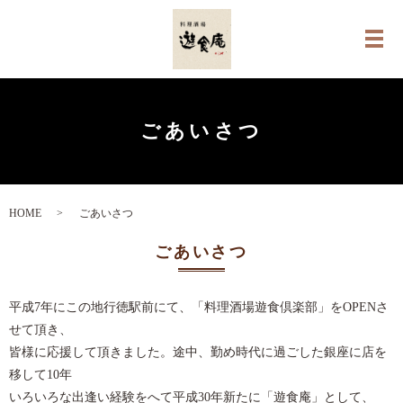
メ
ごあいさつ
HOME
ごあいさつ
ごあいさつ
平成7年にこの地行徳駅前にて、「料理酒場遊食倶楽部」をOPENさ
せて頂き、
皆様に応援して頂きました。途中、勤め時代に過ごした銀座に店を
移して10年
いろいろな出逢い経験をへて平成30年新たに「遊食庵」として、